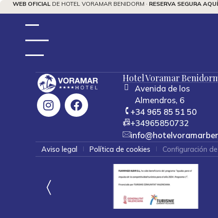
WEB OFICIAL
DE HOTEL VORAMAR BENIDORM ·
RESERVA SEGURA AQUÍ
Suscríbete a nuestra Newslett
Hotel Voramar Benidor
Avenida de los
Almendros, 6
+34 965 85 51 50
+34965850732
info@hotelvoramarbe
Aviso legal
Política de cookies
Configuración de