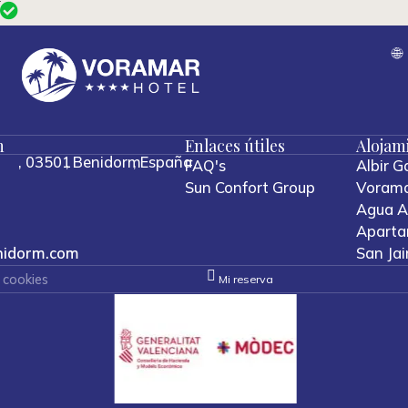
er
Recibe todas nuestras ofertas y descue
m
Enlaces útiles
Alojam
,
03501
,
Benidorm
,
España
FAQ's
Albir G
Sun Confort Group
Vorama
Agua Az
Aparta
nidorm.com
San Jai
 cookies
Mi reserva