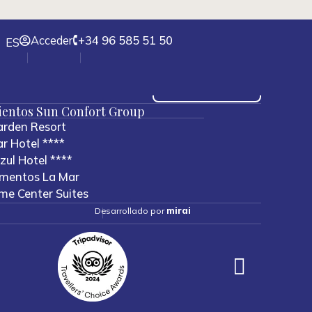
Acceder
+34 96 585 51 50
ES
ntos
Suscribirse
ientos Sun Confort Group
arden Resort
r Hotel ****
ul Hotel ****
mentos La Mar
me Center Suites
Desarrollado por
mirai