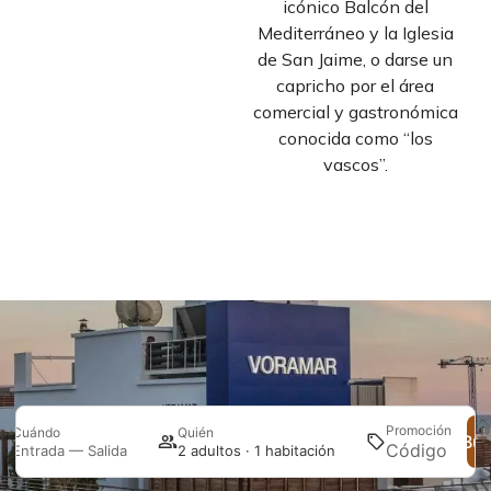
icónico Balcón del
Mediterráneo y la Iglesia
de San Jaime, o darse un
capricho por el área
comercial y gastronómica
conocida como “los
vascos”.
Promoción
Cuándo
Quién
Bus
Entrada — Salida
2 adultos · 1 habitación