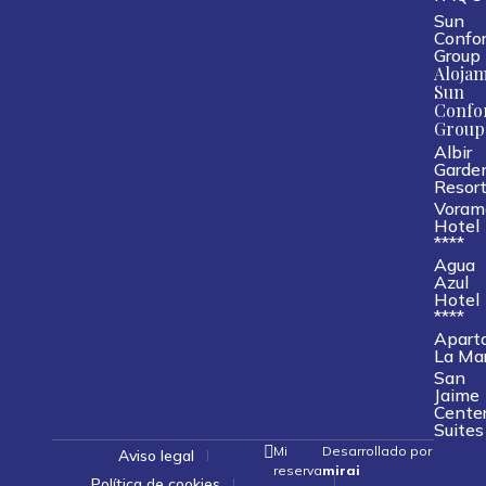
Sun
Confor
Group
Alojam
Sun
Confo
Group
Albir
Garde
Resor
Voram
Hotel
****
Agua
Azul
Hotel
****
Apart
La Ma
San
Jaime
Cente
Suites
Mi
Desarrollado por
Aviso legal
reserva
mirai
Política de cookies