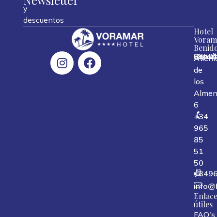
Newsletter
y
descuentos
Hotel
Voram
Benid
0350
Benid
Españ
,
,
,
Aveni
de
los
Almen
6
+34
965
85
51
50
+349
info@
Enlace
útiles
FAQ's