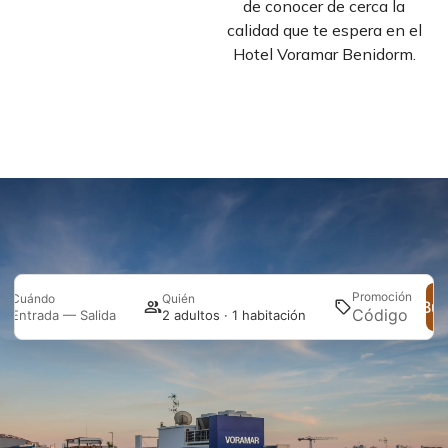
de conocer de cerca la
calidad que te espera en el
Hotel Voramar Benidorm.
Promoción
Cuándo
Quién
Bus
Entrada — Salida
2 adultos · 1 habitación