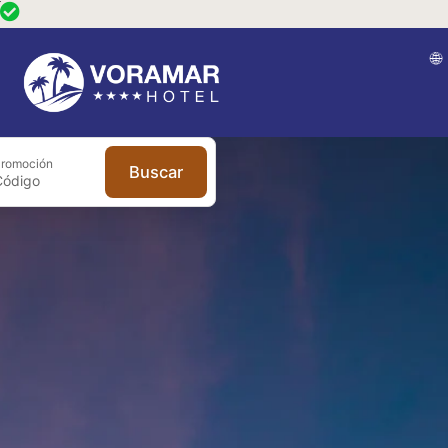
romoción
Buscar