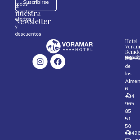
Suscribirse
a
todas
nuestra
nuestras
ofertas
Newsletter
y
descuentos
Hotel
Voram
Benid
0350
Benid
Españ
,
,
,
Aveni
de
los
Almen
6
+34
965
85
51
50
+349