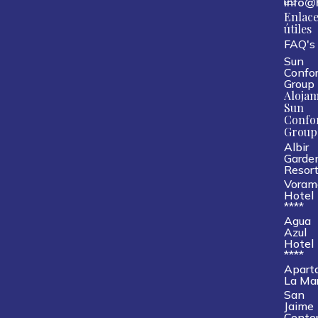
info@
Enlace
útiles
FAQ's
Sun
Confor
Group
Alojam
Sun
Confo
Group
Albir
Garde
Resor
Voram
Hotel
****
Agua
Azul
Hotel
****
Apart
La Ma
San
Jaime
Cente