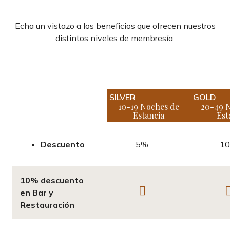
Echa un vistazo a los beneficios que ofrecen nuestros
distintos niveles de membresía.
SILVER
GOLD
10-19 Noches de
20-49 
Estancia
Est
Descuento
5%
1
10% descuento
en Bar y
Restauración