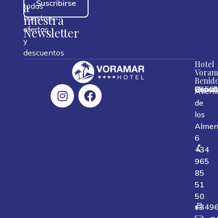
Suscribirse
a
todas
nuestra
nuestras
ofertas
Newsletter
y
descuentos
Hotel
Voram
Benid
0350
Benid
Españ
,
,
,
Aveni
de
los
Almen
6
+34
965
85
51
50
+349