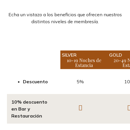
Echa un vistazo a los beneficios que ofrecen nuestros
distintos niveles de membresía.
SILVER
GOLD
10-19 Noches de
20-49 
Estancia
Est
Descuento
5%
1
10% descuento
en Bar y
Restauración