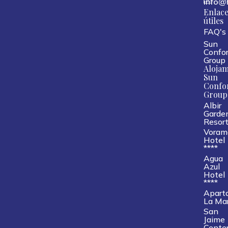
info@
Enlace
útiles
FAQ's
Sun
Confor
Group
Alojam
Sun
Confo
Group
Albir
Garde
Resor
Voram
Hotel
****
Agua
Azul
Hotel
****
Apart
La Ma
San
Jaime
Cente