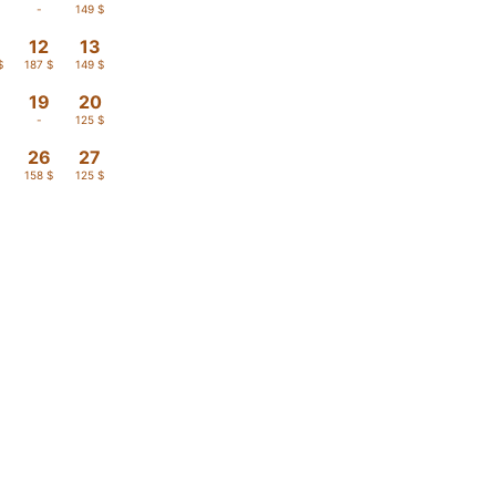
-
149 $
12
13
$
187 $
149 $
19
20
-
125 $
26
27
158 $
125 $
Buscar