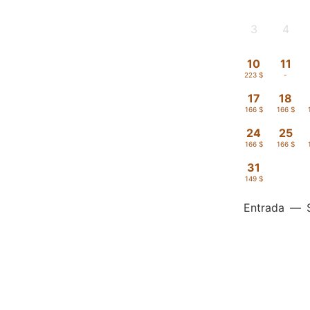
3
4
-
-
10
11
223 $
-
17
18
166 $
166 $
24
25
166 $
166 $
31
149 $
Entrada
—
Precios aproxima
2 adultos