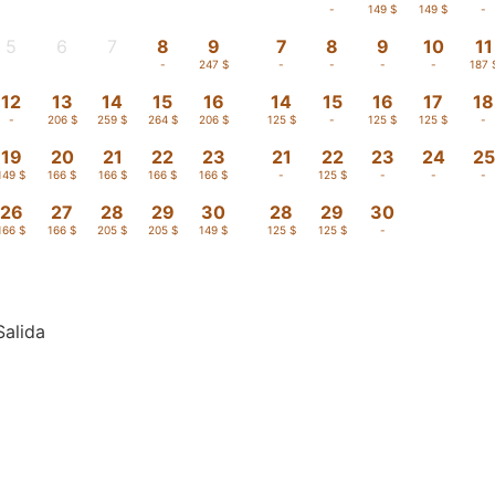
-
-
-
149 $
149 $
-
5
6
7
8
9
7
8
9
10
11
-
-
-
-
247 $
-
-
-
-
187 
12
13
14
15
16
14
15
16
17
18
-
206 $
259 $
264 $
206 $
125 $
-
125 $
125 $
-
19
20
21
22
23
21
22
23
24
25
149 $
166 $
166 $
166 $
166 $
-
125 $
-
-
-
26
27
28
29
30
28
29
30
166 $
166 $
205 $
205 $
149 $
125 $
125 $
-
Salida
dos en USD, por habitación, para 2 adultos , desde 1 noche (Impuestos incluidos)
Promoción
 · 1 habitación